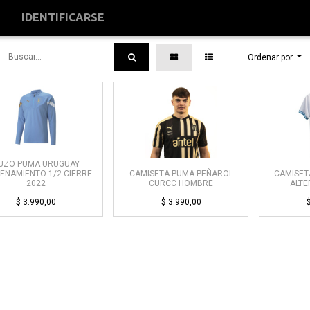
S
IDENTIFICARSE
Ordenar por
UZO PUMA URUGUAY
ENAMIENTO 1/2 CIERRE
CAMISETA PUMA PEÑAROL
CAMISET
2022
CURCC HOMBRE
ALTE
$
3.990,00
$
3.990,00