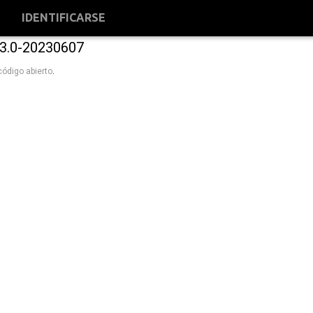
S
IDENTIFICARSE
3.0-20230607
código abierto
.