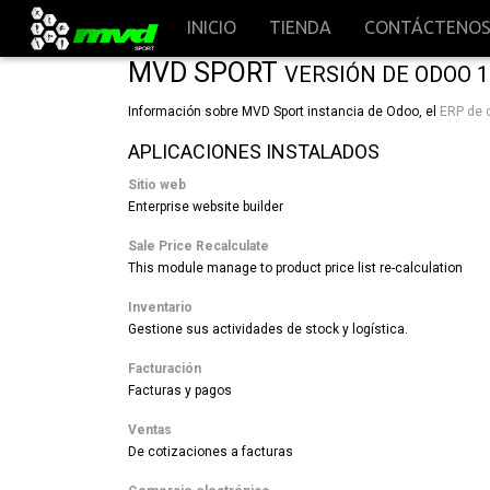
INICIO
TIENDA
CONTÁCTENO
MVD SPORT
VERSIÓN DE ODOO 1
Información sobre MVD Sport instancia de Odoo, el
ERP de 
APLICACIONES INSTALADOS
Sitio web
Enterprise website builder
Sale Price Recalculate
This module manage to product price list re-calculation
Inventario
Gestione sus actividades de stock y logística.
Facturación
Facturas y pagos
Ventas
De cotizaciones a facturas