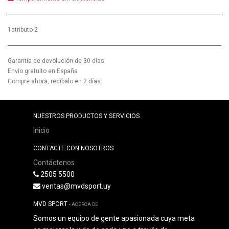
1atributo-2
Garantía de devolución de 30 días
Envío gratuito en España
Compre ahora, recíbalo en 2 días.
NUESTROS PRODUCTOS Y SERVICIOS
Inicio
CONTACTE CON NOSOTROS
Contáctenos
2505 5500
ventas@mvdsport.uy
MVD SPORT
-
ACERCA DE
Somos un equipo de gente apasionada cuya meta