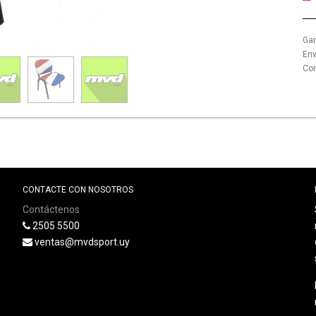
Gar
Env
Com
CONTACTE CON NOSOTROS
Contáctenos
2505 5500
ventas@mvdsport.uy