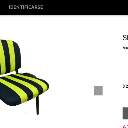
S
IDENTIFICARSE
S
Mo
$
2
T