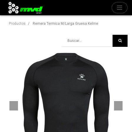
Productos
Remera Termica M/Larga Gruesa Kelme