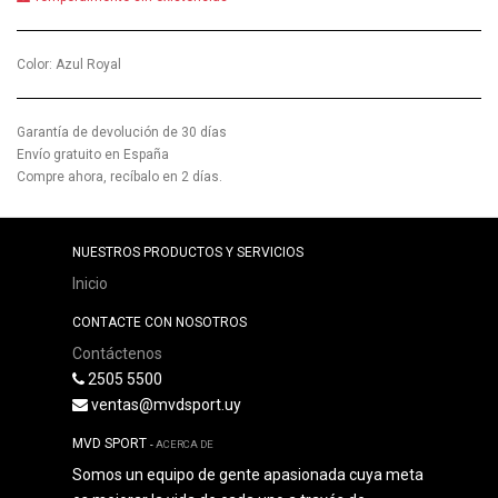
Color
:
Azul Royal
Garantía de devolución de 30 días
Envío gratuito en España
Compre ahora, recíbalo en 2 días.
NUESTROS PRODUCTOS Y SERVICIOS
Inicio
CONTACTE CON NOSOTROS
Contáctenos
2505 5500
ventas@mvdsport.uy
MVD SPORT
-
ACERCA DE
Somos un equipo de gente apasionada cuya meta