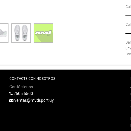
Cal
Col
Gar
Env
Com
CONTACTE CON NOSOTROS
Contáctenos
2505 5500
ventas@mvdsport.uy