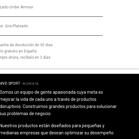
zado Under Armour
or
:
Gris-Plateado
antía de devolución de 30 días
ío gratuito en España
pre ahora, recíbalo en 2 días.
MVD SPORT
-
ACERCA DE
Somos un equipo de gente apasionada cuya meta es
mejorar la vida de cada uno a través de productos
disruptivos. Construimos grandes productos para solucionar
sus problemas de negocio.
Nuestros productos están diseñados para pequeñas y
medianas empresas que desean optimizar su desempeño.