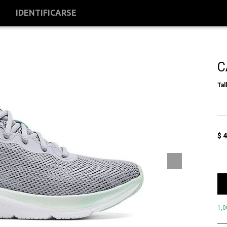
S
IDENTIFICARSE
C
Tal
$
4
1,0