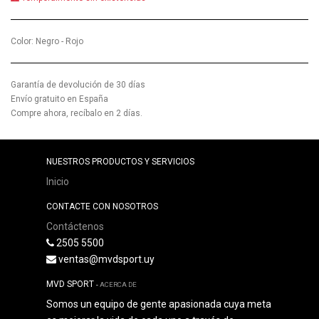
Color
:
Negro - Rojo
Garantía de devolución de 30 días
Envío gratuito en España
Compre ahora, recíbalo en 2 días.
NUESTROS PRODUCTOS Y SERVICIOS
Inicio
CONTACTE CON NOSOTROS
Contáctenos
2505 5500
ventas@mvdsport.uy
MVD SPORT
-
ACERCA DE
Somos un equipo de gente apasionada cuya meta