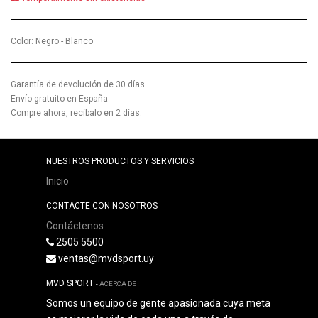
Color
:
Negro - Blanco
Garantía de devolución de 30 días
Envío gratuito en España
Compre ahora, recíbalo en 2 días.
NUESTROS PRODUCTOS Y SERVICIOS
Inicio
CONTACTE CON NOSOTROS
Contáctenos
2505 5500
ventas@mvdsport.uy
MVD SPORT
-
ACERCA DE
Somos un equipo de gente apasionada cuya meta