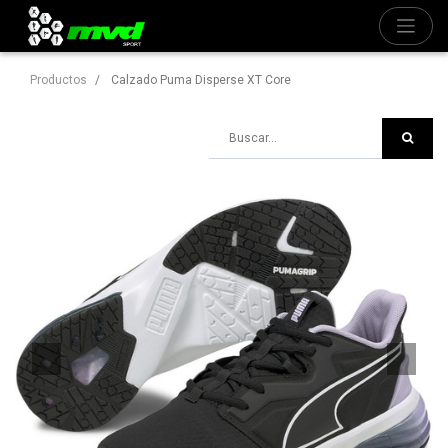
Productos
Calzado Puma Disperse XT Core